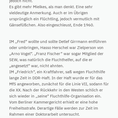
jedoch nicht.
Es gibt mehr Mielkes, als man denkt. Eine sehr
vieldeutige Anmerkung. Auch er im Übrigen
ursprünglich ein Flüchtling, jedoch vermutlich mit
Gänsefüßchen. Also eingeschleust, Ende 1960.
IM ,,Fred“ wollte und sollte Detlef Girrmann entführen
oder umbringen, Hasso Herschel war Zielperson von
„Arno Vogel“. „Franz Fischer“ war sogar Mitglied der
SEW, was natürlich die Fluchthelfer, auf die er
„angesetzt“ war, nicht ahnten.
IM „Friedrich“, ein Kraftfahrer, saß wegen Fluchthilfe
lange Zeit in DDR-Haft. In der Haft wurde er für das
MfS angeworben, zunächst für die Linie VII, sodann für
die XX. Nach der Rückkehr in den Westen schlich er
sich wieder in ,,seine“ Fluchthilfe-Organisation ein.
Vom Berliner Kammergericht erhielt er eine hohe
Freiheitsstrafe. Derartige Fälle werden zur Zeit im
Rahmen einer Doktorarbeit untersucht.