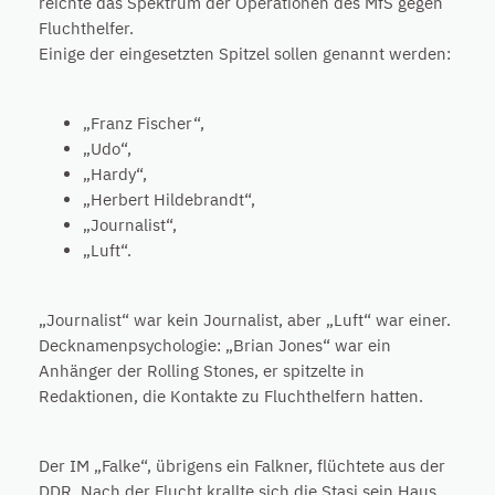
reichte das Spektrum der Operationen des MfS gegen
Fluchthelfer.
Einige der eingesetzten Spitzel sollen genannt werden:
„Franz Fischer“,
„Udo“,
„Hardy“,
„Herbert Hildebrandt“,
„Journalist“,
„Luft“.
„Journalist“ war kein Journalist, aber „Luft“ war einer.
Decknamenpsychologie: „Brian Jones“ war ein
Anhänger der Rolling Stones, er spitzelte in
Redaktionen, die Kontakte zu Fluchthelfern hatten.
Der IM „Falke“, übrigens ein Falkner, flüchtete aus der
DDR. Nach der Flucht krallte sich die Stasi sein Haus,